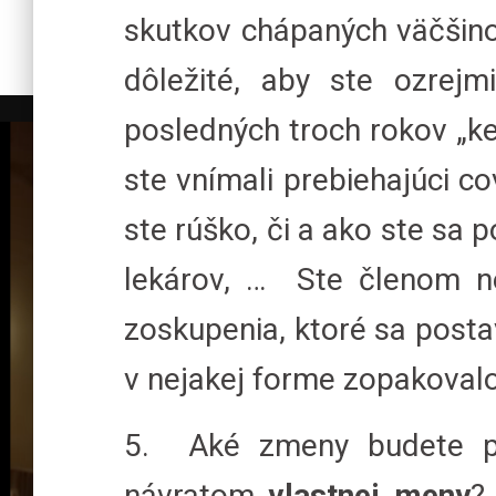
skutkov chápaných väčšin
dôležité, aby ste ozrejm
posledných troch rokov „keď 
ste vnímali prebiehajúci co
ste rúško, či a ako ste sa 
lekárov, … Ste členom nej
zoskupenia, ktoré sa posta
v nejakej forme zopakoval
5. Aké zmeny budete pre
návratom
vlastnej meny
?