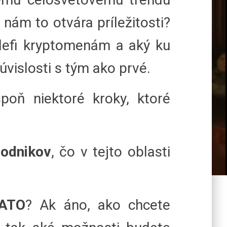
nám to otvára príležitosti?
defi kryptomenám a aký ku
úvislosti s tým ako prvé.
poň niektoré kroky, ktoré
podnikov
, čo v tejto oblasti
NATO
? Ak áno, ako chcete