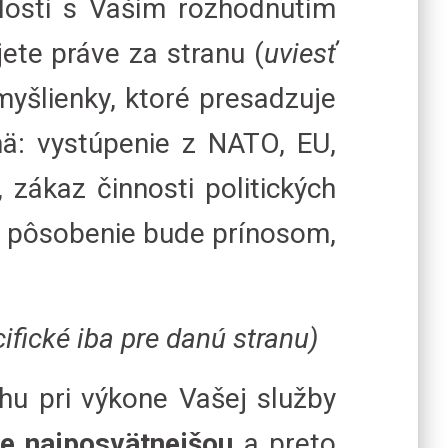
slosti s Vaším rozhodnutím
jete práve za stranu (
uviesť
myšlienky, ktoré presadzuje
mä: vystúpenie z NATO, EU,
 zákaz činnosti politických
e pôsobenie bude prínosom,
fické iba pre danú stranu)
hu pri výkone Vašej služby
je najposvätnejšou
a preto