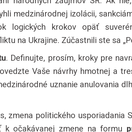
aní národných záujmov SR. Ak nie
hli medzinárodnej izolácii, sankci
ok logických krokov opäť suverén
iktu na Ukrajine. Zúčastnili ste sa 
tu
. Definujte, prosím, kroky pre navr
povedzte Vaše návrhy hmotnej a tre
medzinárodné uznanie anulovania dl
s, zmena politického usporiadania S
ať k očakávanej zmene na formu
p