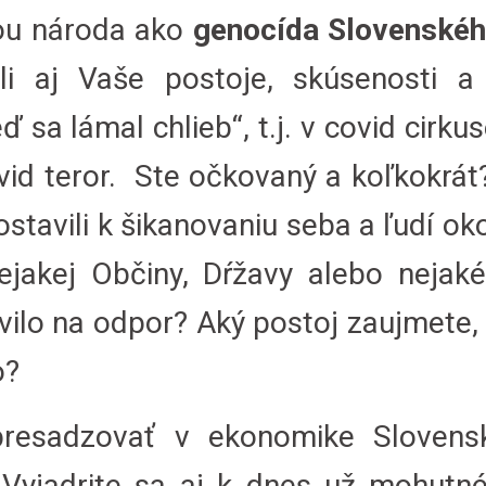
ou národa ako
genocída Slovenskéh
ili aj Vaše postoje, skúsenosti 
sa lámal chlieb“, t.j. v covid cirkuse
vid teror. Ste očkovaný a koľkokrát? 
postavili k šikanovaniu seba a ľudí ok
akej Občiny, Dŕžavy alebo nejakéh
vilo na odpor? Aký postoj zaujmete,
o?
sadzovať v ekonomike Slovenske
 Vyjadrite sa aj k dnes už mohut