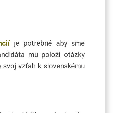
cií
je potrebné aby sme
andidáta mu položí otázky
 svoj vzťah k slovenskému