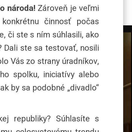
o národa!
Zároveň je veľmi
a konkrétnu činnosť počas
, či ste s ním súhlasili, ako
Dali ste sa testovať, nosili
olo Vás zo strany úradníkov,
o spolku, iniciatívy alebo
 ak by sa podobné „divadlo“
j republiky? Súhlasíte s
nému celosvetovému trendu