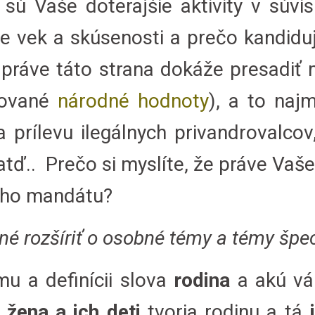
sú Vaše doterajšie aktivity v súvi
áte vek a skúsenosti a prečo kandidu
 práve táto strana dokáže presadiť 
nované
národné hodnoty
), a to naj
prílevu ilegálnych privandrovalcov,
tď.. Prečo si myslíte, že práve Vaš
šho mandátu?
é rozšíriť o osobné témy a témy špeci
u a definícii slova
rodina
a akú vá
 žena a ich deti
tvoria rodinu a tá