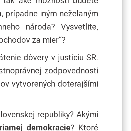
, tak aké možnosti budete
ám, prípadne iným neželaným
neho národa? Vysvetlite,
„Pochodov za mier“?
átenie dôvery v justíciu SR.
stnoprávnej zodpovednosti
hov vytvorených doterajšími
lovenskej republiky? Akými
riamej demokracie
? Ktoré