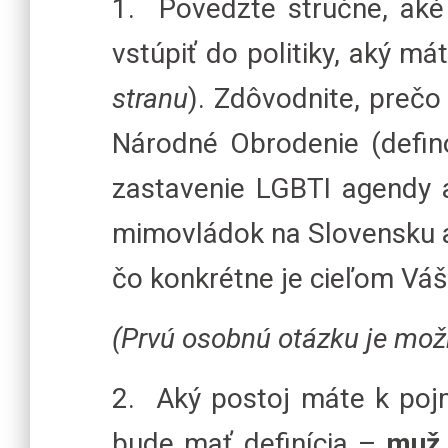
1. Povedzte stručne, aké 
vstúpiť do politiky, aký m
stranu
). Zdôvodnite, prečo
Národné Obrodenie (defi
zastavenie LGBTI agendy a 
mimovládok na Slovensku a
čo konkrétne je cieľom Vá
(Prvú osobnú otázku je možn
2. Aký postoj máte k pojm
bude mať definícia –
muž,