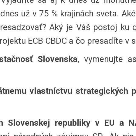
nes už v 75 % krajinách sveta. Aké 
resadzovať? Aký je Váš postoj ku 
 projektu ECB CBDC a čo presadíte v s
stačnosť
Slovenska
, vymenujte as
átnemu vlastníctvu strategických 
m Slovenskej republiky v EU a 