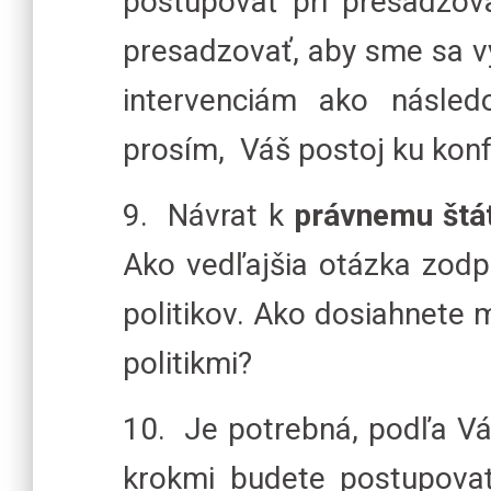
postupovať pri presadzov
presadzovať, aby sme sa vy
intervenciám ako násled
prosím, Váš postoj ku konfl
9. Návrat k
právnemu štá
Ako vedľajšia otázka zod
politikov. Ako dosiahnete 
politikmi?
10. Je potrebná, podľa Vá
krokmi budete postupov