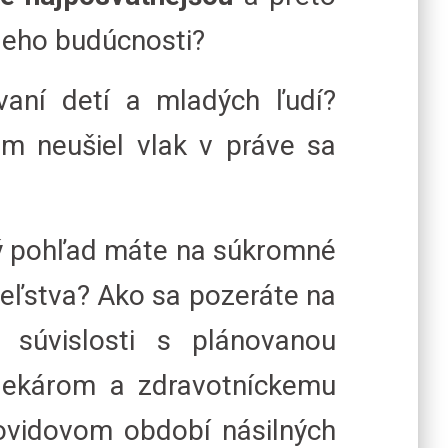
jeho budúcnosti?
aní detí a mladých ľudí?
ám neušiel vlak v práve sa
ký pohľad máte na súkromné
teľstva? Ako sa pozeráte na
súvislosti s plánovanou
lekárom a zdravotníckemu
covidovom období násilných