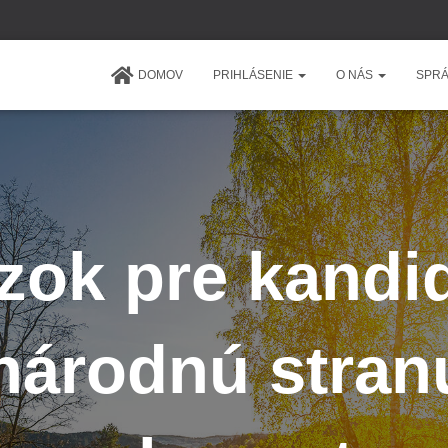
DOMOV
PRIHLÁSENIE
O NÁS
SPRÁ
zok pre kandi
národnú stran