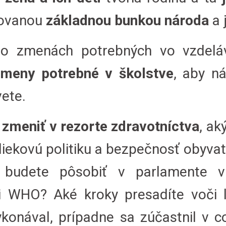
rovanou
základnou bunkou národa
a 
 zmenách potrebných vo vzdeláv
zmeny potrebné v školstve
, aby n
ete.
e
zmeniť v rezorte zdravotníctva
, a
liekovú politiku a bezpečnosť obyva
 budete pôsobiť v parlamente v 
i WHO? Aké kroky presadíte voči 
ykonával, prípadne sa zúčastnil v 