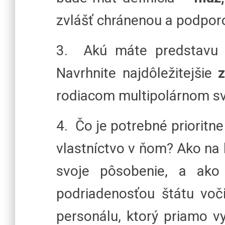
zvlášť chránenou a podpo
3. Akú máte predstavu o
Navrhnite najdôležitejšie
rodiacom multipolárnom sv
4. Čo je potrebné prioritn
vlastníctvo v ňom? Ako na 
svoje pôsobenie, a ako
podriadenosťou štátu voč
personálu, ktorý priamo v