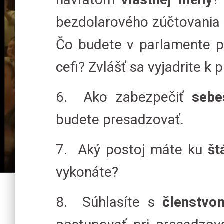
bezdolarového zúčtovania d
Čo budete v parlamente p
cefi? Zvlášť sa vyjadrite k
6. Ako zabezpečiť
sebe
budete presadzovať.
7. Aký postoj máte ku
št
vykonáte?
8. Súhlasíte s
členstvo