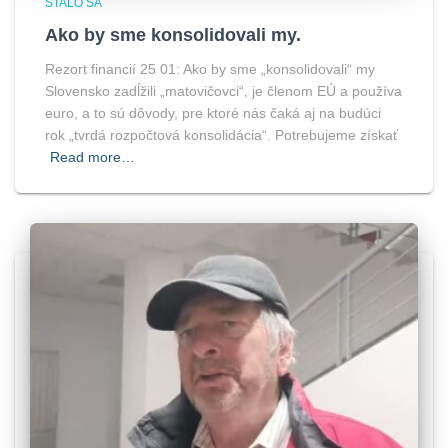
STALO SA
Ako by sme konsolidovali my.
Rezort financií 25 01: Ako by sme „konsolidovali“ my
Slovensko zadĺžili „matovičovci“, je členom EÚ a používa
euro, a to sú dôvody, pre ktoré nás čaká aj na budúci
rok „tvrdá rozpočtová konsolidácia“. Potrebujeme získať
Read more…