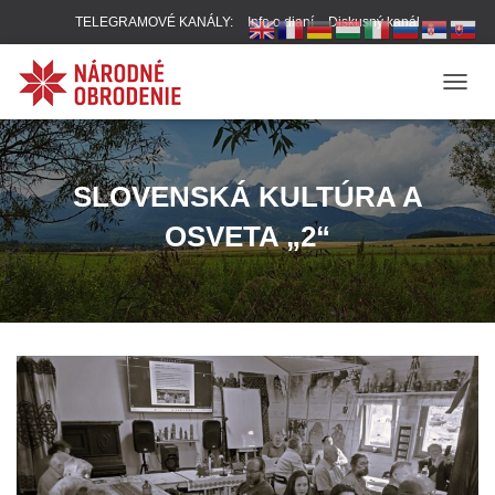
TELEGRAMOVÉ KANÁLY:
Info o dianí
Diskusný kanál
T
O
G
G
L
SLOVENSKÁ KULTÚRA A
E
N
OSVETA „2“
A
V
I
G
A
T
I
O
N