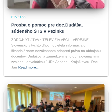
STALO SA
Prosba o pomoc pre doc.Dudáša,
súdeného ŠTS v Pezinku
ZDROJ: YT / TVV • TELEVÍZIA VECI – VEREJNÉ
Slovensko v týchto dňoch obletela informácia o
škandalóznom nezákonnom odopretí práva na obhajobu
docentovi Dudášovi a zamedzení jeho obhajovania ním
zvolenou advokátkou JUDr. Adrianou Krajníkovou. Doc.
Ján
Read more…