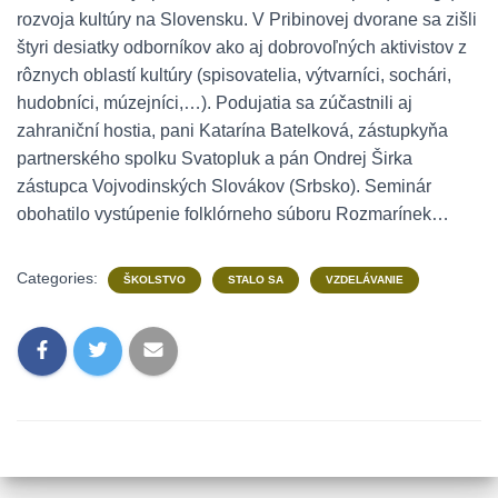
rozvoja kultúry na Slovensku. V Pribinovej dvorane sa zišli
štyri desiatky odborníkov ako aj dobrovoľných aktivistov z
rôznych oblastí kultúry (spisovatelia, výtvarníci, sochári,
hudobníci, múzejníci,…). Podujatia sa zúčastnili aj
zahraniční hostia, pani Katarína Batelková, zástupkyňa
partnerského spolku Svatopluk a pán Ondrej Širka
zástupca Vojvodinských Slovákov (Srbsko). Seminár
obohatilo vystúpenie folklórneho súboru Rozmarínek…
Categories:
ŠKOLSTVO
STALO SA
VZDELÁVANIE