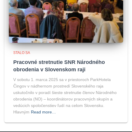
STALO SA
Pracovné stretnutie SNR Národného
obrodenia v Slovenskom raji
V sobotu 1. marca 2025 sa v priestoroch ParkHotela
Čingov v nádhernom prostredí Slovenského raja
uskutočnilo v poradí šieste stretnutie členov Národného
obrodenia (NO) – koordinátorov pracovných skupín a
vedúcich spoločenstiev ľudí na celom Slovensku.
Hlavným
Read more…